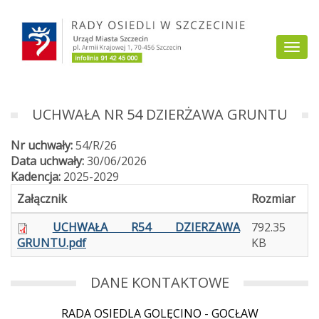
Przejdź
do
Togg
treści
navi
UCHWAŁA NR 54 DZIERŻAWA GRUNTU
Nr uchwały:
54/R/26
Data uchwały:
30/06/2026
Kadencja:
2025-2029
Załącznik
Rozmiar
UCHWAŁA R54 DZIERZAWA
792.35
GRUNTU.pdf
KB
DANE KONTAKTOWE
RADA OSIEDLA GOLĘCINO - GOCŁAW